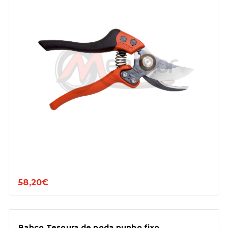
58,20€
Bahco Tesoura de poda punho fixo