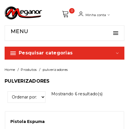
0
Minha conta
MENU
Pesquisar categorias
Home
Produtos
pulverizadores
PULVERIZADORES
Mostrando
6
resultado(s)
Pistola Espuma