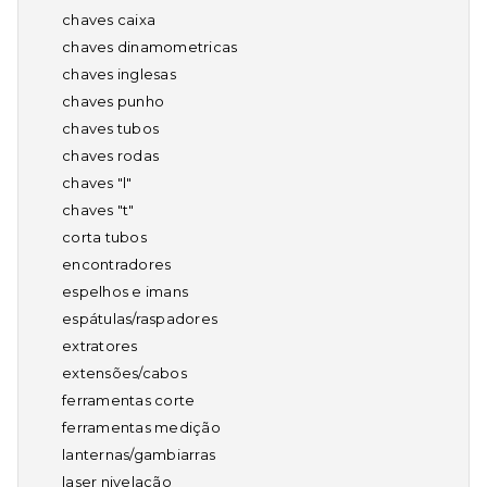
chaves caixa
chaves dinamometricas
chaves inglesas
chaves punho
chaves tubos
chaves rodas
chaves "l"
chaves "t"
corta tubos
encontradores
espelhos e imans
espátulas/raspadores
extratores
extensões/cabos
ferramentas corte
ferramentas medição
lanternas/gambiarras
laser nivelação