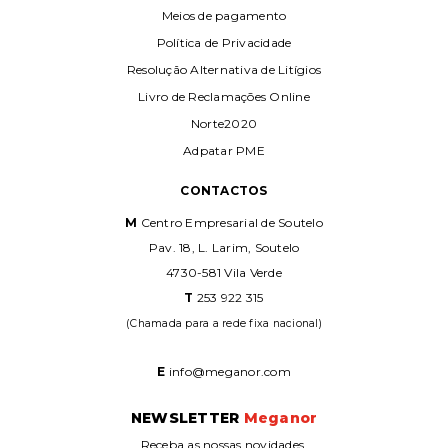
Meios de pagamento
Política de Privacidade
Resolução Alternativa de Litígios
Livro de Reclamações Online
Norte2020
Adpatar PME
CONTACTOS
M
Centro Empresarial de Soutelo
Pav. 18, L. Larim, Soutelo
4730-581 Vila Verde
T
253 922 315
(Chamada para a rede fixa nacional)
E
info@meganor.com
NEWSLETTER
Meganor
Receba as nossas novidades.