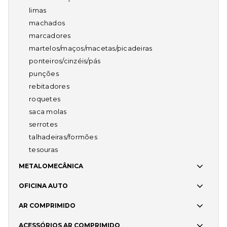
limas
machados
marcadores
martelos/maços/macetas/picadeiras
ponteiros/cinzéis/pás
punções
rebitadores
roquetes
saca molas
serrotes
talhadeiras/formões
tesouras
METALOMECÂNICA
OFICINA AUTO
AR COMPRIMIDO
ACESSÓRIOS AR COMPRIMIDO