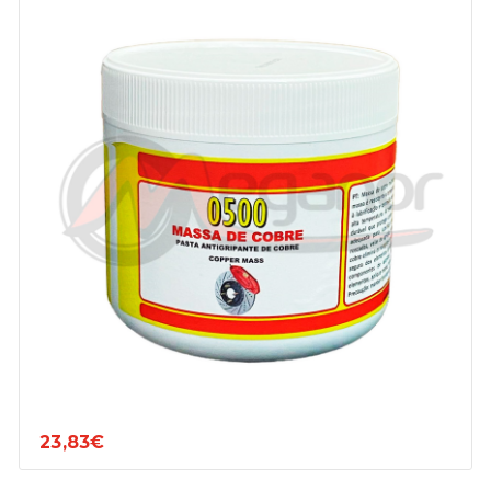
23,83€